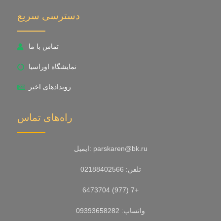
دسترسی سریع
تماس با ما
نمایشگاه اوراسیا
رویدادهای اخیر
راه‌های تماس
ایمیل: parskaren@bk.ru
تلفن: 02188402566
6473704 (977) 7+
واتساپ: 09393658282