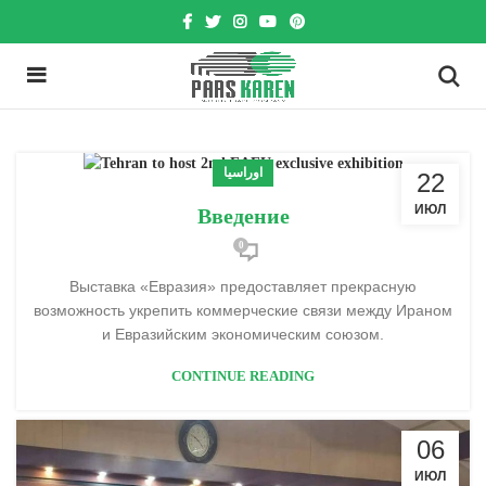
اوراسیا
22
ИЮЛ
Введение
0
Выставка «Евразия» предоставляет прекрасную
возможность укрепить коммерческие связи между Ираном
и Евразийским экономическим союзом.
CONTINUE READING
06
ИЮЛ