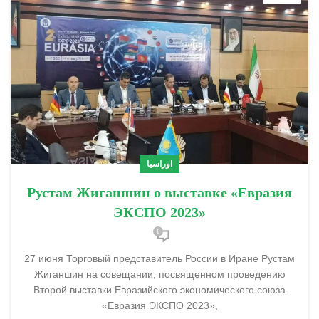
اوراسیا
Рустам Жиганшин о выставке «Евразия
ЭКСПО 2023»
0
27 июня Торговый представитель России в Иране Рустам
Жиганшин на совещании, посвященном проведению
Второй выставки Евразийского экономического союза
«Евразия ЭКСПО 2023»,