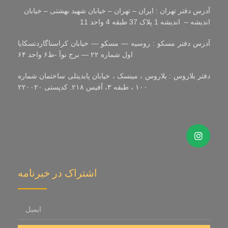
آدرس دفتر تهران : ایران – تهران – خیابان شهید بهشتی – خیابان
اندیشه – اندیشه 1 پلاک 37 طبقه 4 واحد 11
آدرس دفتر مسکو : روسیه — مسکو — خیابان کراسناگاردنسکایا
اول شماره ۲۲ — برج نوآ -ط۶ واحد ۶۴
دفتر بلاروس : بلاروس ، مینسک ، خیابان پابدیتلی ساختمان شماره
۱۰۰ ، طبقه ۳، آفیس ۲۱۸. کدپستی ۲۲۰۰۲۰
اشتراک در خبرنامه