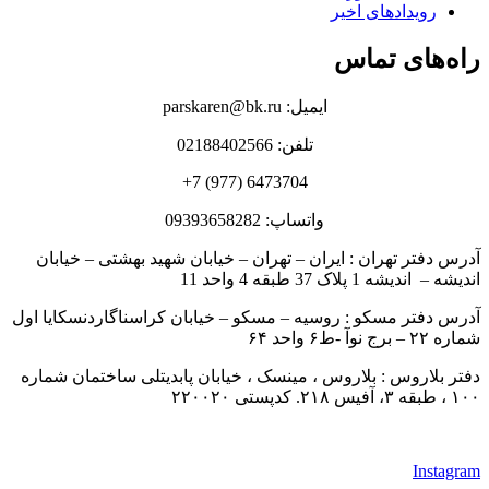
رویدادهای اخیر
راه‌های تماس
ایمیل: parskaren@bk.ru
تلفن: 02188402566
6473704 (977) 7+
واتساپ: 09393658282
آدرس دفتر تهران : ایران – تهران – خیابان شهید بهشتی – خیابان
اندیشه – اندیشه 1 پلاک 37 طبقه 4 واحد 11
آدرس دفتر مسکو : روسیه – مسکو – خیابان کراسناگاردنسکایا اول
شماره ۲۲ – برج نوآ -ط۶ واحد ۶۴
دفتر بلاروس : بلاروس ، مینسک ، خیابان پابدیتلی ساختمان شماره
۱۰۰ ، طبقه ۳، آفیس ۲۱۸. کدپستی ۲۲۰۰۲۰
Instagram