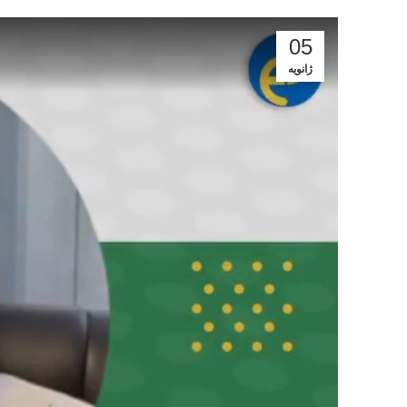
05
ژانویه